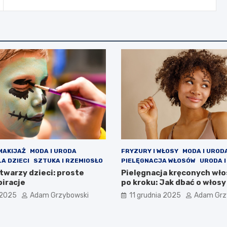
MAKIJAŻ
MODA I URODA
FRYZURY I WŁOSY
MODA I UROD
A DZIECI
SZTUKA I RZEMIOSŁO
PIELĘGNACJA WŁOSÓW
URODA I
twarzy dzieci: proste
Pielęgnacja kręconych wł
piracje
po kroku: Jak dbać o włos
 2025
Adam Grzybowski
11 grudnia 2025
Adam Grz