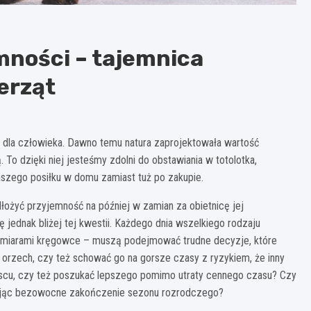
mności – tajemnica
erząt
o dla człowieka. Dawno temu natura zaprojektowała wartość
 To dzięki niej jesteśmy zdolni do obstawiania w totolotka,
zego posiłku w domu zamiast tuż po zakupie.
łożyć przyjemność na później w zamian za obietnicę jej
 jednak bliżej tej kwestii. Każdego dnia wszelkiego rodzaju
zmiarami kręgowce – muszą podejmować trudne decyzje, które
 orzech, czy też schować go na gorsze czasy z ryzykiem, że inny
scu, czy też poszukać lepszego pomimo utraty cennego czasu? Czy
ykując bezowocne zakończenie sezonu rozrodczego?