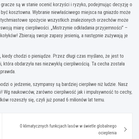
gracze są w stanie ocenić korzyści i ryzyko, podejmując decyzję o
 być kosztowna. Wybranie niewłaściwego miejsca na gniazdo może
 Natychmiastowe spożycie wszystkich znalezionych orzechów może
woją miarę cierpliwości. „Mistrzynie odkładania przyjemności” –
kołyków! Zbierają swoje zapasy jesienią, a następnie zużywają je
kiedy chodzi o pieniądze. Przez długi czas myślano, że jest to
, która obdarzyła nas niezwykłą cierpliwością. Ta cecha została
 prawda.
odzi o jedzenie, szympansy są bardziej cierpliwe niż ludzie. Nasz
! Wg naukowców, zarówno cierpliwość jak i impulsywność to cechy,
ów rozeszły się, czyli już ponad 6 milionów lat temu.
O klimatycznych funkcjach lasów w świetle globalnego
ocieplenia