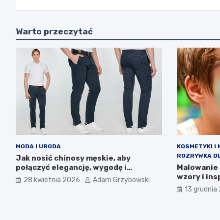
Warto przeczytać
MODA I URODA
KOSMETYKI I 
ROZRYWKA DL
Jak nosić chinosy męskie, aby
połączyć elegancję, wygodę i
Malowanie 
nowoczesny styl na co dzień?
wzory i ins
28 kwietnia 2026
Adam Grzybowski
13 grudnia