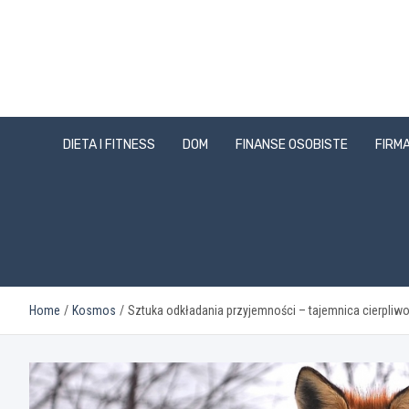
Skip
to
content
DIETA I FITNESS
DOM
FINANSE OSOBISTE
FIRMA
Home
Kosmos
Sztuka odkładania przyjemności – tajemnica cierpliwo