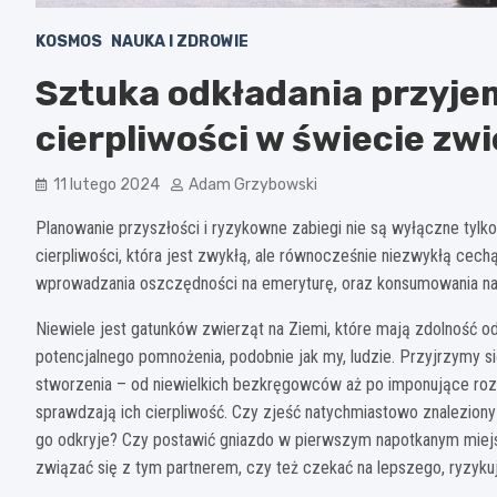
KOSMOS
NAUKA I ZDROWIE
Sztuka odkładania przyje
cierpliwości w świecie zwi
11 lutego 2024
Adam Grzybowski
Planowanie przyszłości i ryzykowne zabiegi nie są wyłączne tylk
cierpliwości, która jest zwykłą, ale równocześnie niezwykłą cechą.
wprowadzania oszczędności na emeryturę, oraz konsumowania nas
Niewiele jest gatunków zwierząt na Ziemi, które mają zdolność od
potencjalnego pomnożenia, podobnie jak my, ludzie. Przyjrzymy się
stworzenia – od niewielkich bezkręgowców aż po imponujące ro
sprawdzają ich cierpliwość. Czy zjeść natychmiastowo znaleziony
go odkryje? Czy postawić gniazdo w pierwszym napotkanym miej
związać się z tym partnerem, czy też czekać na lepszego, ryz