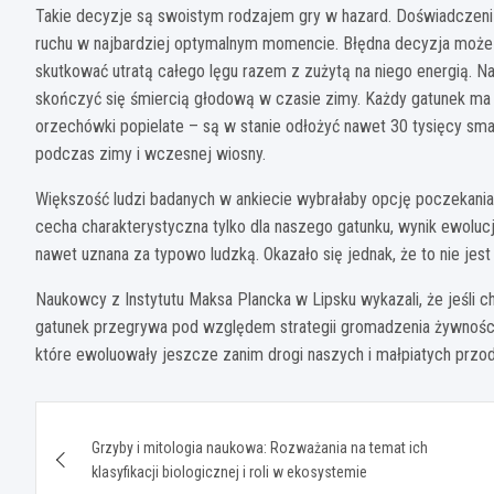
Takie decyzje są swoistym rodzajem gry w hazard. Doświadczeni 
ruchu w najbardziej optymalnym momencie. Błędna decyzja może
skutkować utratą całego lęgu razem z zużytą na niego energią.
skończyć się śmiercią głodową w czasie zimy. Każdy gatunek ma s
orzechówki popielate – są w stanie odłożyć nawet 30 tysięcy sma
podczas zimy i wczesnej wiosny.
Większość ludzi badanych w ankiecie wybrałaby opcję poczekania, 
cecha charakterystyczna tylko dla naszego gatunku, wynik ewolucji
nawet uznana za typowo ludzką. Okazało się jednak, że to nie jest
Naukowcy z Instytutu Maksa Plancka w Lipsku wykazali, że jeśli ch
gatunek przegrywa pod względem strategii gromadzenia żywności
które ewoluowały jeszcze zanim drogi naszych i małpiatych przodk
Nawigacja
Grzyby i mitologia naukowa: Rozważania na temat ich
wpisu
klasyfikacji biologicznej i roli w ekosystemie