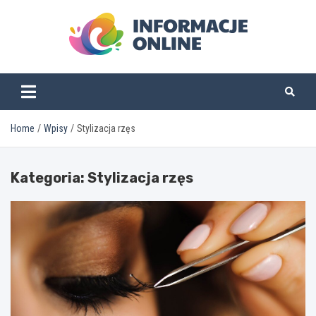
Skip
to
content
informacjeonline.pl
Home
Wpisy
Stylizacja rzęs
Kategoria:
Stylizacja rzęs