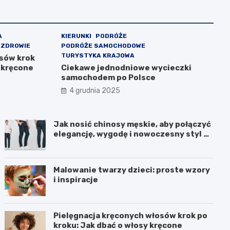
A
KIERUNKI
PODRÓŻE
 ZDROWIE
PODRÓŻE SAMOCHODOWE
TURYSTYKA KRAJOWA
osów krok
y kręcone
Ciekawe jednodniowe wycieczki
samochodem po Polsce
4 grudnia 2025
Jak nosić chinosy męskie, aby połączyć
elegancję, wygodę i nowoczesny styl na
co dzień?
Malowanie twarzy dzieci: proste wzory
i inspiracje
Pielęgnacja kręconych włosów krok po
kroku: Jak dbać o włosy kręcone