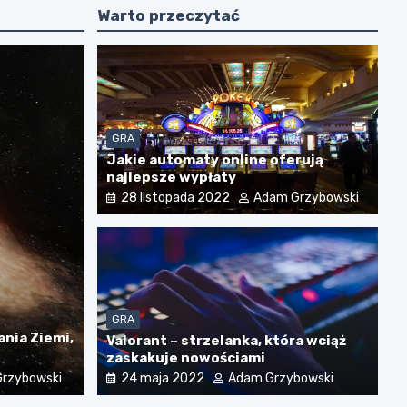
Warto przeczytać
GRA
Jakie automaty online oferują
najlepsze wypłaty
28 listopada 2022
Adam Grzybowski
ODA
PIELĘGNACJA WŁOSÓW
URODA I ZDROWIE
ych włosów krok po kroku: Jak dbać o
GRA
nia Ziemi,
Valorant – strzelanka, która wciąż
zaskakuje nowościami
Grzybowski
rzybowski
24 maja 2022
Adam Grzybowski