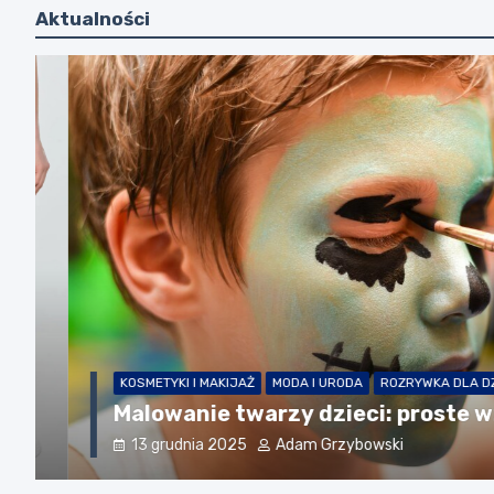
Aktualności
KOSMETYKI I MAKIJAŻ
MODA I URODA
ROZRYWKA DLA DZIECI
Malowanie twarzy dzieci: proste wzory
13 grudnia 2025
Adam Grzybowski