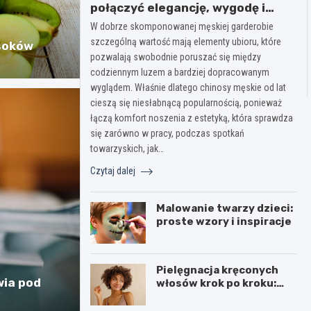
połączyć elegancję, wygodę i
nowoczesny styl na co dzień?
W dobrze skomponowanej męskiej garderobie
szczególną wartość mają elementy ubioru, które
 soków
pozwalają swobodnie poruszać się między
codziennym luzem a bardziej dopracowanym
wyglądem. Właśnie dlatego chinosy męskie od lat
cieszą się niesłabnącą popularnością, ponieważ
łączą komfort noszenia z estetyką, która sprawdza
się zarówno w pracy, podczas spotkań
towarzyskich, jak…
Czytaj dalej
Malowanie twarzy dzieci:
proste wzory i inspiracje
Pielęgnacja kręconych
wia pod
włosów krok po kroku:
Jak dbać o włosy kręcone