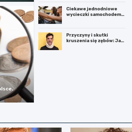
Ciekawe jednodniowe
wycieczki samochodem
po Polsce
Przyczyny i skutki
kruszenia się zębów: Jak
zadbać o ukruszoną
jedynkę
olsce.