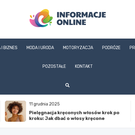
informacjeonline.pl
 I BIZNES
MODA I URODA
MOTORYZACJA
PODRÓŻE
PR
POZOSTAŁE
KONTAKT
11 grudnia 2025
Pielęgnacja kręconych włosów krok po
kroku: Jak dbać o włosy kręcone