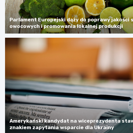
Parlament Europejski dąży do poprawy jakości
owocowych i promowania lokalnej produkcji
Amerykański kandydat na wiceprezydenta sta
znakiem zapytania wsparcie dla Ukrainy