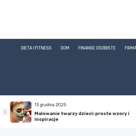
Skip
to
content
DIETA I FITNESS
DOM
FINANSE OSOBISTE
FIRMA
13 grudnia 2025
Malowanie twarzy dzieci: proste wzory i
inspiracje