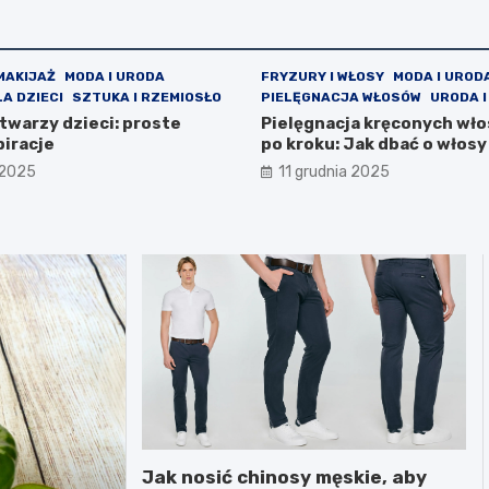
MAKIJAŻ
MODA I URODA
FRYZURY I WŁOSY
MODA I UROD
A DZIECI
SZTUKA I RZEMIOSŁO
PIELĘGNACJA WŁOSÓW
URODA I
twarzy dzieci: proste
Pielęgnacja kręconych wł
piracje
po kroku: Jak dbać o włos
 2025
11 grudnia 2025
Jak nosić chinosy męskie, aby