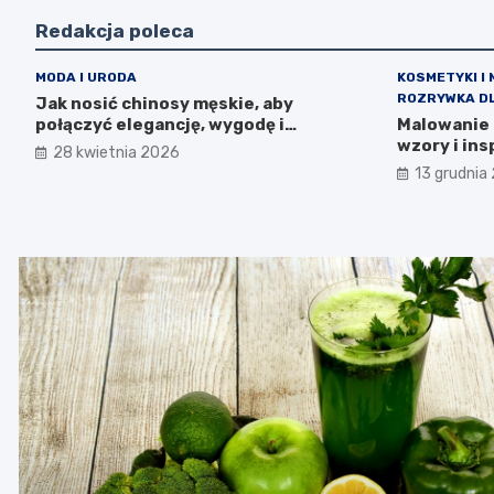
Redakcja poleca
MODA I URODA
KOSMETYKI I 
ROZRYWKA DL
Jak nosić chinosy męskie, aby
połączyć elegancję, wygodę i
Malowanie 
nowoczesny styl na co dzień?
wzory i ins
28 kwietnia 2026
13 grudnia