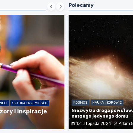
Polecamy
FRYZURY I WŁOSY
MODA I UR
Pielęgnacja kręcon
KOSMOS
NAUKA I ZDROWIE
SZTUKA I RZEMIOSŁO
 i inspiracje
Niezwykła droga powstawa
włosy kręcone
naszego jedynego domu
11 grudnia 2025
Adam 
12 listopada 2024
Adam G