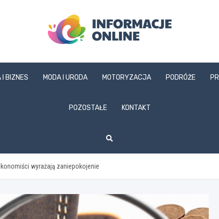
informacjeonline.pl
 I BIZNES
MODA I URODA
MOTORYZACJA
PODRÓŻE
PR
POZOSTAŁE
KONTAKT
 Ekonomiści wyrażają zaniepokojenie