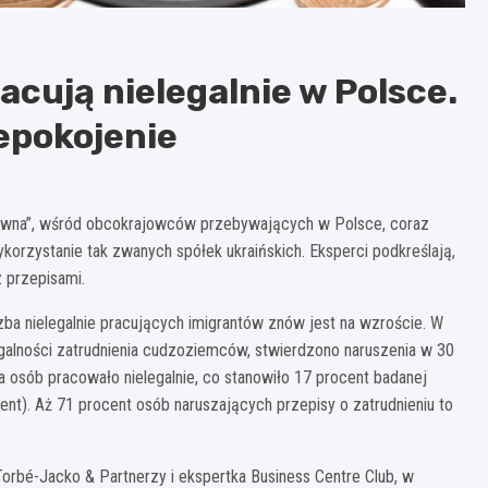
acują nielegalnie w Polsce.
epokojenie
rawna”, wśród obcokrajowców przebywających w Polsce, coraz
wykorzystanie tak zwanych spółek ukraińskich. Eksperci podkreślają,
 przepisami.
zba nielegalnie pracujących imigrantów znów jest na wzroście. W
egalności zatrudnienia cudzoziemców, stwierdzono naruszenia w 30
a osób pracowało nielegalnie, co stanowiło 17 procent badanej
cent). Aż 71 procent osób naruszających przepisy o zatrudnieniu to
orbé-Jacko & Partnerzy i ekspertka Business Centre Club, w