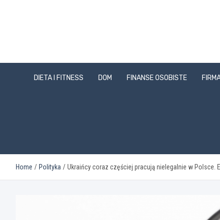
Skip
to
content
DIETA I FITNESS
DOM
FINANSE OSOBISTE
FIRMA
Home
Polityka
Ukraińcy coraz częściej pracują nielegalnie w Polsce.