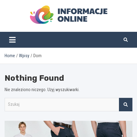
Skip
to
content
informacjeonline.pl
Home
Wpisy
Dom
Nothing Found
Nie znaleziono niczego. Użyj wyszukiwarki.
S
z
u
k
a
j