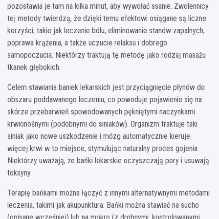
pozostawia je tam na kilka minut, aby wywołać ssanie. Zwolennicy
tej metody twierdzą, że dzięki temu efektowi osiągane są liczne
korzyści, takie jak leczenie bólu, eliminowanie stanów zapalnych,
poprawa krążenia, a także uczucie relaksu i dobrego
samopoczucia. Niektórzy traktują tę metodę jako rodzaj masażu
tkanek głębokich.
Celem stawiania baniek lekarskich jest przyciągnięcie płynów do
obszaru poddawanego leczeniu, co powoduje pojawienie się na
skórze przebarwień spowodowanych pękniętymi naczynkami
krwionośnymi (podobnymi do siniaków). Organizm traktuje taki
siniak jako nowe uszkodzenie i mózg automatycznie kieruje
więcej krwi w to miejsce, stymulując naturalny proces gojenia.
Niektórzy uważają, że bańki lekarskie oczyszczają pory i usuwają
toksyny.
Terapię bańkami można łączyć z innymi alternatywnymi metodami
leczenia, takimi jak akupunktura. Bańki można stawiać na sucho
(opisane wcześniej) lub na mokro (z drobnymi, kontrolowanymi