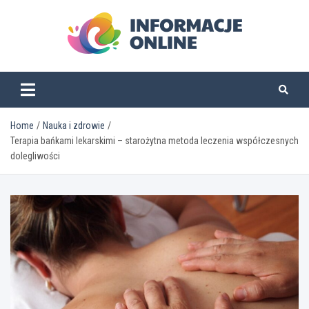
Skip
to
content
informacjeonline.pl
Home
Nauka i zdrowie
Terapia bańkami lekarskimi – starożytna metoda leczenia współczesnych
dolegliwości