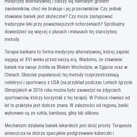
medycyny alternatywnej i cieszy się niemałym gronem
zwolenników, choć nie brakuje i jej przeciwników. Czy jednak
stawianie baniek jest skuteczne? Czy może zastępować
tradycyjne leki przy poważniejszych schorzeniach? Spróbujmy
dowiedzieć się więcej o plusach i minusach tej starożytnej
metody.
Terapia bańkami to forma medycyny alternatywnej, której zapiski
sięgają aż XVI wieku przed naszą erą. Wiadomo, że stawianie
baniek ma swoje źródła na Bliskim Wschodzie, w Egipcie oraz w
Chinach. Obecnie popularność tej metody rozprzestrzeniają
celebryci i sportowcy z USA (na przykład podczas Letnich Igrzysk
Olimpijskich w 2016 roku można było zauważyć na zdjęciach
sportowców, którzy korzystali z tej terapii). W Polsce również od
lat to praktyka jest dobrze znana. W zależności od regionu, bańki
wykonane są ze szkła, bambusu, gliny lub silikonu.
Mechanizm działania baniek lekarskich jest dość prosty. Terapeuta
umieszcza na skórze specjalnie podgrzewane kubeczki i