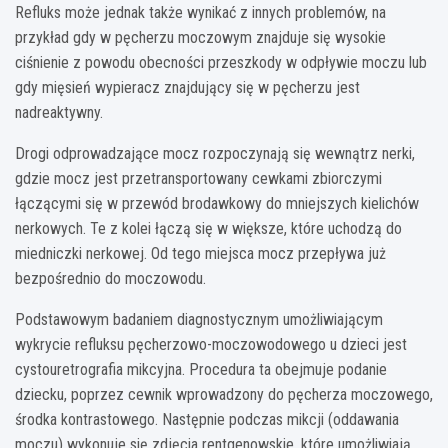
Refluks może jednak także wynikać z innych problemów, na
przykład gdy w pęcherzu moczowym znajduje się wysokie
ciśnienie z powodu obecności przeszkody w odpływie moczu lub
gdy mięsień wypieracz znajdujący się w pęcherzu jest
nadreaktywny.
Drogi odprowadzające mocz rozpoczynają się wewnątrz nerki,
gdzie mocz jest przetransportowany cewkami zbiorczymi
łączącymi się w przewód brodawkowy do mniejszych kielichów
nerkowych. Te z kolei łączą się w większe, które uchodzą do
miedniczki nerkowej. Od tego miejsca mocz przepływa już
bezpośrednio do moczowodu.
Podstawowym badaniem diagnostycznym umożliwiającym
wykrycie refluksu pęcherzowo-moczowodowego u dzieci jest
cystouretrografia mikcyjna. Procedura ta obejmuje podanie
dziecku, poprzez cewnik wprowadzony do pęcherza moczowego,
środka kontrastowego. Następnie podczas mikcji (oddawania
moczu) wykonuje się zdjęcia rentgenowskie, które umożliwiają