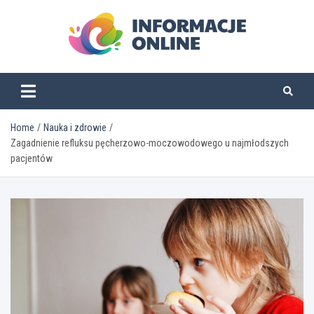
Skip
to
content
informacjeonline.pl
Home
Nauka i zdrowie
Zagadnienie refluksu pęcherzowo-moczowodowego u najmłodszych
pacjentów