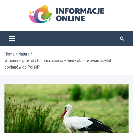
Skip
to
content
informacjeonline.pl
Home
Natura
Wiosenne powroty Ciconia ciconia – kiedy obserwować przylot
bocianów do Polski?