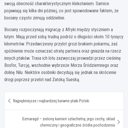
swoją obecność charakterystycznym klekotaniem. Samice
pojawiają się kilka dni później, co jest spowodowane faktem, że
bociany często zimują oddzielnie.
Bociany rozpoczynają migrację z Afryki między styczniem a
lutym. Mają przed sobą trudną podróż o długości około 10 tysięcy
kilometrów. Przedwczesny przylot grozi brakiem pokarmu, zaś
spóźnienie może oznaczać utratę partnera oraz gniazda na rzecz
innych ptaków. Trasa ich lotu zazwyczaj prowadzi przez cieśninę
Bosfor, Turcję, wschodnie wybrzeże Morza Śródziemnego oraz
dolinę Nilu. Niektóre osobniki decydują się jednak na skrócenie
drogi poprzez przelot nad Zatoką Sueską.
Nawigacja
Najpiękniejsze i najbardziej barwne ptaki Polski
wpisu
Szmaragd – zielony kamień szlachetny, jego cechy, skład
chemiczny i geograficzne źródła pochodzenia