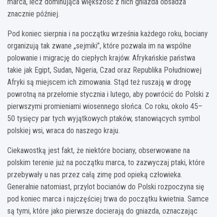
marca, lecz dominująca większość z nich gniazda obsadza
znacznie później.
Pod koniec sierpnia i na początku września każdego roku, bociany
organizują tak zwane „sejmiki”, które pozwala im na wspólne
polowanie i migrację do ciepłych krajów. Afrykańskie państwa
takie jak Egipt, Sudan, Nigeria, Czad oraz Republika Południowej
Afryki są miejscem ich zimowania. Stąd też ruszają w drogę
powrotną na przełomie stycznia i lutego, aby powrócić do Polski z
pierwszymi promieniami wiosennego słońca. Co roku, około 45–
50 tysięcy par tych wyjątkowych ptaków, stanowiących symbol
polskiej wsi, wraca do naszego kraju.
Ciekawostką jest fakt, że niektóre bociany, obserwowane na
polskim terenie już na początku marca, to zazwyczaj ptaki, które
przebywały u nas przez całą zimę pod opieką człowieka.
Generalnie natomiast, przylot bocianów do Polski rozpoczyna się
pod koniec marca i najczęściej trwa do początku kwietnia. Samce
są tymi, które jako pierwsze docierają do gniazda, oznaczając