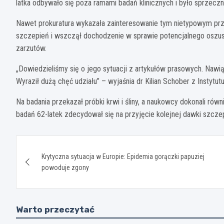
latka odbywało się poza ramami badań klinicznych i było sprzec
Nawet prokuratura wykazała zainteresowanie tym nietypowym pr
szczepień i wszczął dochodzenie w sprawie potencjalnego oszus
zarzutów.
„Dowiedzieliśmy się o jego sytuacji z artykułów prasowych. Nawiąz
Wyraził dużą chęć udziału” – wyjaśnia dr Kilian Schober z Instytutu
Na badania przekazał próbki krwi i śliny, a naukowcy dokonali ró
badań 62-latek zdecydował się na przyjęcie kolejnej dawki szczep
Nawigacja
Krytyczna sytuacja w Europie: Epidemia gorączki papuziej
wpisu
powoduje zgony
Warto przeczytać