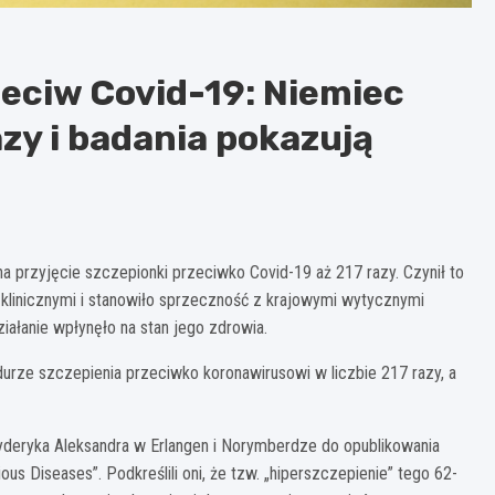
eciw Covid-19: Niemiec
azy i badania pokazują
na przyjęcie szczepionki przeciwko Covid-19 aż 217 razy. Czynił to
 klinicznymi i stanowiło sprzeczność z krajowymi wytycznymi
iałanie wpłynęło na stan jego zdrowia.
rze szczepienia przeciwko koronawirusowi w liczbie 217 razy, a
yderyka Aleksandra w Erlangen i Norymberdze do opublikowania
s Diseases”. Podkreślili oni, że tzw. „hiperszczepienie” tego 62-