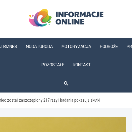
informacjeonline.pl
 I BIZNES
MODA I URODA
MOTORYZACJA
PODRÓŻE
PR
POZOSTAŁE
KONTAKT
ec został zaszczepiony 217 razy i badania pokazują skutki