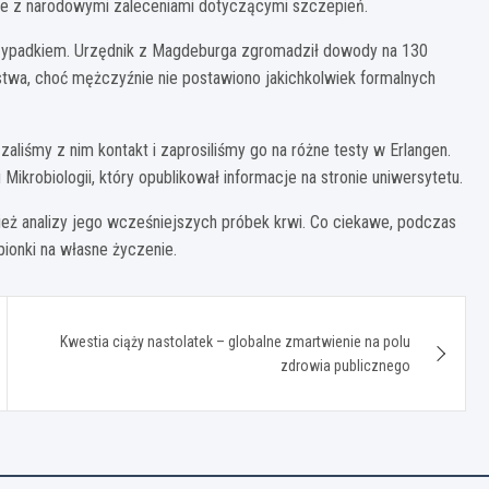
zne z narodowymi zaleceniami dotyczącymi szczepień.
zypadkiem. Urzędnik z Magdeburga zgromadził dowody na 130
twa, choć mężczyźnie nie postawiono jakichkolwiek formalnych
aliśmy z nim kontakt i zaprosiliśmy go na różne testy w Erlangen.
 Mikrobiologii, który opublikował informacje na stronie uniwersytetu.
wnież analizy jego wcześniejszych próbek krwi. Co ciekawe, podczas
ionki na własne życzenie.
Kwestia ciąży nastolatek – globalne zmartwienie na polu
zdrowia publicznego