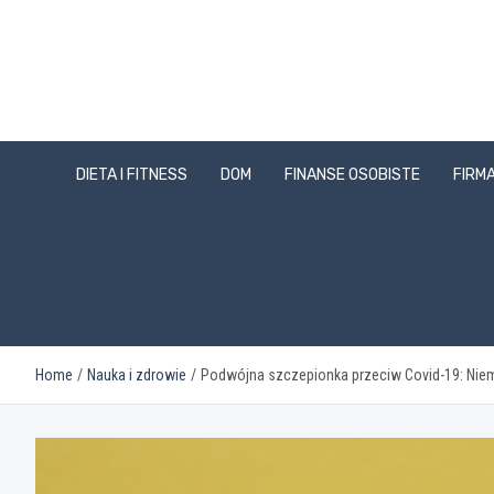
Skip
to
content
DIETA I FITNESS
DOM
FINANSE OSOBISTE
FIRMA
Home
Nauka i zdrowie
Podwójna szczepionka przeciw Covid-19: Niemi