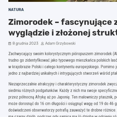
NATURA
Zimorodek – fascynujące 
wyglądzie i złożonej stru
8 grudnia 2023
Adam Grzybowski
Zachwycający swoim kolorystycznym pióropuszem zimorodek (Alced
trudno go zidentyfikować jako typowego mieszkańca polskich la
w krajobrazie Polski i całego kontynentu europejskiego. Pomimo
jedno z najbardziej unikalnych i intrygujących stworzeń wśród p
Niezaprzeczalnie atrakcyjny i charakterystyczny zimorodek zwyczaj
siedmiu różnych podgatunków. Każdy z nich ma swoje specyficzn
przez północną Afrykę aż po Japonię. Ten malowniczy ptasznik, pos
może dorosnąć do 16 cm długości i osiągnąć wagę od 19 do 46 g
doświadczeni obserwatorzy potrafią zauważyć te drobne różnice.
ma czarny dziób, podczas gdy samica ma ⅔ dzioba w odcieniu