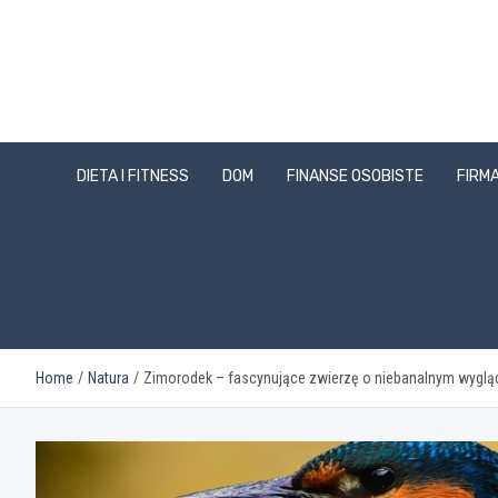
Skip
to
content
DIETA I FITNESS
DOM
FINANSE OSOBISTE
FIRMA
Home
Natura
Zimorodek – fascynujące zwierzę o niebanalnym wyglądz