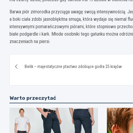
Barwa piór zimorodka przyciąga uwagę swoją intensywnością. Jego
a boki ciała zdobi jasnobłękitna smuga, która wydaje się niemal fl
intensywnymi pomarańczowymi piórami, które stopniowo przechodz
białe podgardle i kark. Młode osobniki tego gatunku można odró
znaczeniach na piersi.
Nawigacja
Bielik – majestatyczne ptactwo zdobiące godła 25 krajów
wpisu
Warto przeczytać