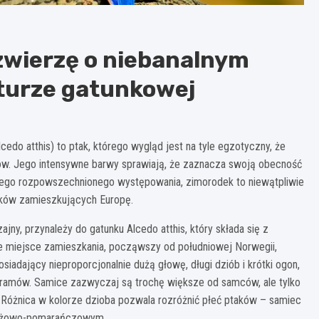
zwierzę o niebanalnym
kturze gatunkowej
o atthis) to ptak, którego wygląd jest na tyle egzotyczny, że
sów. Jego intensywne barwy sprawiają, że zaznacza swoją obecność
 jego rozpowszechnionego występowania, zimorodek to niewątpliwie
taków zamieszkujących Europę.
ny, przynależy do gatunku Alcedo atthis, który składa się z
e miejsce zamieszkania, począwszy od południowej Norwegii,
iadający nieproporcjonalnie dużą głowę, długi dziób i krótki ogon,
ramów. Samice zazwyczaj są trochę większe od samców, ale tylko
 Różnica w kolorze dzioba pozwala rozróżnić płeć ptaków – samiec
 różowo-pomarańczowym.