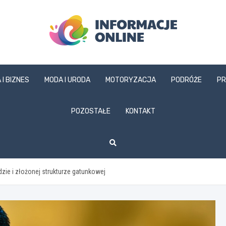
informacjeonline.pl
 I BIZNES
MODA I URODA
MOTORYZACJA
PODRÓŻE
PR
POZOSTAŁE
KONTAKT
ie i złożonej strukturze gatunkowej