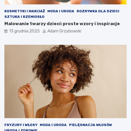
KOSMETYKI I MAKIJAŻ
MODA I URODA
ROZRYWKA DLA DZIECI
SZTUKA I RZEMIOSŁO
Malowanie twarzy dzieci: proste wzory i inspiracje
13 grudnia 2025
Adam Grzybowski
FRYZURY I WŁOSY
MODA I URODA
PIELĘGNACJA WŁOSÓW
URODA I ZDROWIE