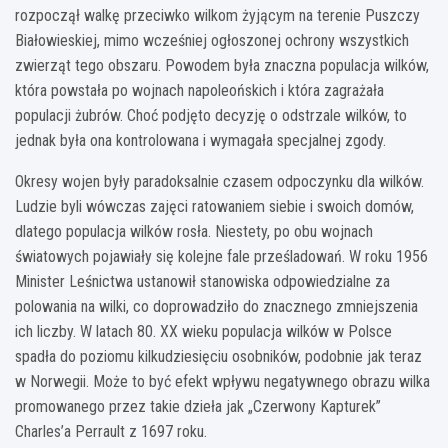
rozpoczął walkę przeciwko wilkom żyjącym na terenie Puszczy
Białowieskiej, mimo wcześniej ogłoszonej ochrony wszystkich
zwierząt tego obszaru. Powodem była znaczna populacja wilków,
która powstała po wojnach napoleońskich i która zagrażała
populacji żubrów. Choć podjęto decyzję o odstrzale wilków, to
jednak była ona kontrolowana i wymagała specjalnej zgody.
Okresy wojen były paradoksalnie czasem odpoczynku dla wilków.
Ludzie byli wówczas zajęci ratowaniem siebie i swoich domów,
dlatego populacja wilków rosła. Niestety, po obu wojnach
światowych pojawiały się kolejne fale prześladowań. W roku 1956
Minister Leśnictwa ustanowił stanowiska odpowiedzialne za
polowania na wilki, co doprowadziło do znacznego zmniejszenia
ich liczby. W latach 80. XX wieku populacja wilków w Polsce
spadła do poziomu kilkudziesięciu osobników, podobnie jak teraz
w Norwegii. Może to być efekt wpływu negatywnego obrazu wilka
promowanego przez takie dzieła jak „Czerwony Kapturek”
Charles’a Perrault z 1697 roku.