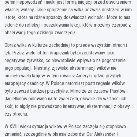
pełen niepowodzeń i nauki jest formą inicjacji przed utworzeniem
własnej watahy. Takie spojrzenie na wilka pozwala dostrzec w nim
istotę, która na różne sposoby doświadcza wolności. Może to nas
skłonić do refleksji i poszukiwania lekcji, które możemy czerpać z
obserwacji tego dzikiego zwierzęcia.
Obraz wilka w kulturze zachodniej to przede wszystkim strach i
lęk. Przez wiele lat ten drapieżnik był przedstawiany jako
negatywne zjawisko, co niewątpliwie wpływało na pogorszenie
jego populacji. Niestety, zjawisko eksterminacji wilków nie
ominęło wielu krajów, w tym również Ameryki, gdzie przybyli
europejscy osadnicy. W Polsce natomiast postrzeganie wilków
było zawsze bardziej przychylne. Mimo że za czasów Piastów i
Jagiellonów polowano na te zwierzęta, głównie dla wartości ich
skór, to nigdy nie prowadzono intensywnej eksterminacji z obawy
czy strachu.
W XVIII wieku sytuacja wilków w Polsce zaczęła się stopniowo
zmieniać, szczególnie w okresie zaborów. Car Aleksander I