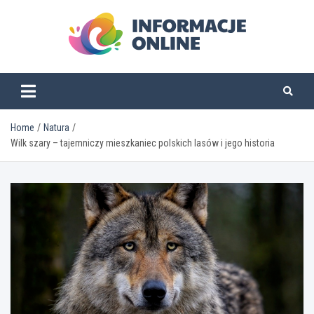
Skip
to
content
informacjeonline.pl
Home
Natura
Wilk szary – tajemniczy mieszkaniec polskich lasów i jego historia