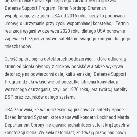
będzie działała bez najmniejszego zarzutu. Ma to sprawić
Defense Support Program. Firma Northrop Grumman
współpracuje z rządem USA od 2015 roku, kiedy to podpisano
umowę o utrzymanie przy życiu wspomnianej konstelacji. Termin
realizacji wygasł w czerwcu 2020 roku, dlatego USA ponownie
zapewniła bezpieczeństwo satelitarne swojego kontynentu i jego
mieszkańców.
Całość opiera się na detektorach podczerwieni, które odbierają
strumień ciepła płynący z silników pocisków a także wykrywa
detonację na powierzchni całej kuli ziemskiej. Defense Support
Program działa właściwie od początku istnienia konstelacji
wczesnego ostrzegania, czyli od 1970 roku, jest twórcą satelity
DSP oraz czujników całego systemu.
USA zapewnia, że współcześnie są już nowsze satelity Space
Based Infrared System, które zapewnił koncern Lockhedd Martin.
Departament Obrony nie ujawnia jednak ilości satelit krążących w
konstelacji nieba. Wyjawia natomiast, że trwają pracę nad nową