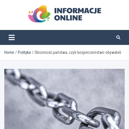
Skip
to
content
informacjeonline.pl
Home
Polityka
Obronność państwa, czyli bezpieczeństwo obywateli