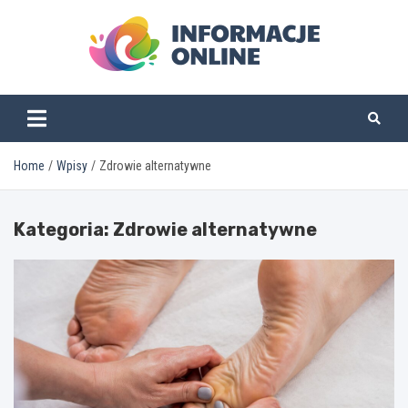
Skip
to
content
informacjeonline.pl
Home
Wpisy
Zdrowie alternatywne
Kategoria:
Zdrowie alternatywne