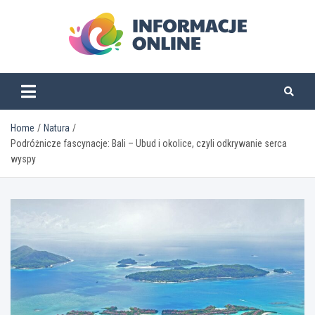
Skip
to
content
informacjeonline.pl
Home
Natura
Podróżnicze fascynacje: Bali – Ubud i okolice, czyli odkrywanie serca
wyspy