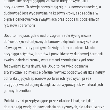
stanowi siłę przyciągającą zarówno miejscowych jak i
przyjezdnych. Tradycje przeplatają się tu z nowoczesnością, a
duchowość jest wyczuwalna na każdym kroku, szczególnie w
pięknie dekorowanych świątyniach oraz podczas codziennych
rytuałów i ceremonii.
Ubud to miejsce, gdzie nad brzegiem rzeki Ayung można
doświadczyć autentycznych tańców balijskich i muzyki, które
ożywiają wieczory pod gwieździstym firmamentem. Miasto
przyciąga artystów, literatów i poszukiwaczy duchowej harmonii
swoimi galeriami sztuki, warsztatami rzemieślniczymi oraz
festiwalami kulturalnymi. Ale Ubud to nie tylko doznania
artystyczne. To miejsce oferuje również bogactwo atrakcji natury:
od relaksujących spacerów po tarasach ryżowych, przez
przygody wśród bujnej dżungli, aż po wypoczynek w naturalnych
gorących źródłach.
Potoki i rzeki przepływające przez okolice Ubud, nie tylko
dostarczają wodę do nawadniania pól ryżowych, ale także tworzą